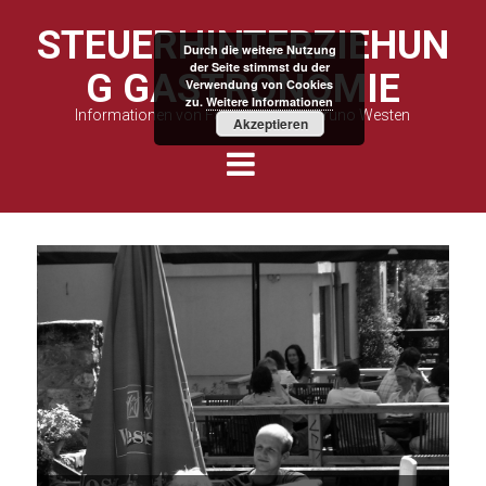
STEUERHINTERZIEHUN
Durch die weitere Nutzung
der Seite stimmst du der
G GASTRONOMIE
Verwendung von Cookies
zu.
Weitere Informationen
Informationen von Fachanwalt Kai Bruno Westen
Akzeptieren