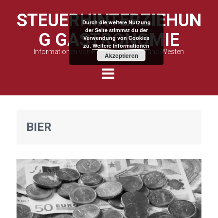
STEUERHINTERZIEHUN
Durch die weitere Nutzung
der Seite stimmst du der
G GASTRONOMIE
Verwendung von Cookies
zu.
Weitere Informationen
Informationen von Fachanwalt Kai Bruno Westen
Akzeptieren
BIER