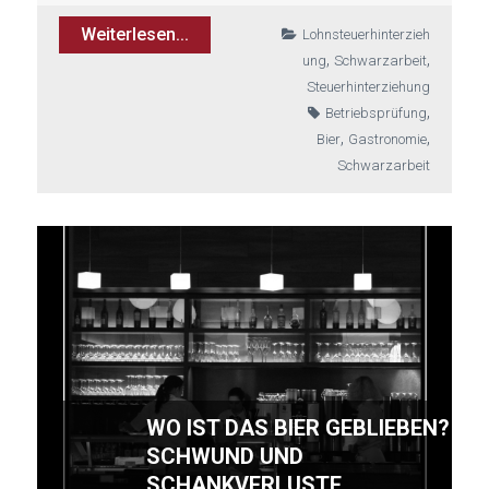
Weiterlesen...
Lohnsteuerhinterzieh
,
,
ung
Schwarzarbeit
Steuerhinterziehung
,
Betriebsprüfung
,
,
Bier
Gastronomie
Schwarzarbeit
WO IST DAS BIER GEBLIEBEN?
SCHWUND UND
SCHANKVERLUSTE